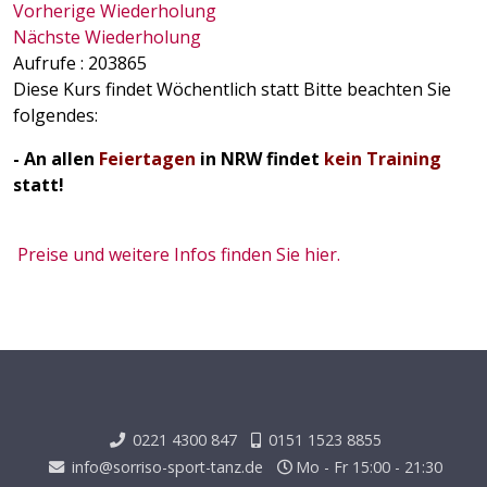
Vorherige Wiederholung
Nächste Wiederholung
Aufrufe
: 203865
Diese Kurs findet Wöchentlich statt Bitte beachten Sie
folgendes:
- An allen
Feiertagen
in NRW findet
kein Training
statt!
Preise und weitere Infos finden Sie hier.
0221 4300 847
0151 1523 8855
info@sorriso-sport-tanz.de
Mo - Fr 15:00 - 21:30