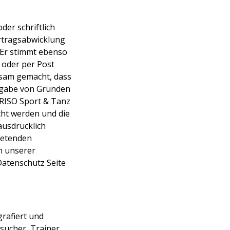
er schriftlich
rtragsabwicklung
. Er stimmt ebenso
 oder per Post
ksam gemacht, dass
Angabe von Gründen
RRISO Sport & Tanz
ht werden und die
ausdrücklich
retenden
n unserer
Datenschutz Seite
rafiert und
sucher, Trainer,