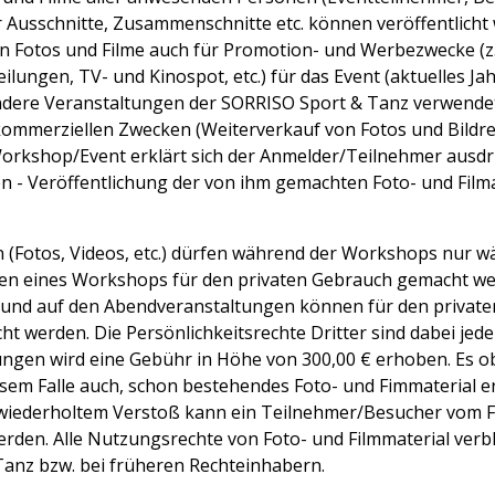
er Ausschnitte, Zusammenschnitte etc. können veröffentlicht
en Fotos und Filme auch für Promotion- und Werbezwecke (
ilungen, TV- und Kinospot, etc.) für das Event (aktuelles Jah
ndere Veranstaltungen der SORRISO Sport & Tanz verwende
ommerziellen Zwecken (Weiterverkauf von Fotos und Bildrec
kshop/Event erklärt sich der Anmelder/Teilnehmer ausdrüc
sen - Veröffentlichung der von ihm gemachten Foto- und Fi
(Fotos, Videos, etc.) dürfen während der Workshops nur wä
ten eines Workshops für den privaten Gebrauch gemacht we
nd auf den Abendveranstaltungen können für den privat
 werden. Die Persönlichkeitsrechte Dritter sind dabei jede
ngen wird eine Gebühr in Höhe von 300,00 € erhoben. Es o
esem Falle auch, schon bestehendes Foto- und Fimmaterial e
 wiederholtem Verstoß kann ein Teilnehmer/Besucher vom F
rden. Alle Nutzungsrechte von Foto- und Filmmaterial verbl
anz bzw. bei früheren Rechteinhabern.