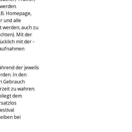
 werden.
z.B. Homepage,
r und alle
t werden; auch zu
hten). Mit der
klich mit der -
lmaufnahmen
hrend der jeweils
rden. In den
en Gebrauch
rzeit zu wahren.
bliegt dem
rsatzlos
estival
eiben bei