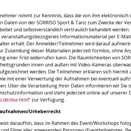
ehmer nimmt zur Kenntnis, dass die von ihm elektronisch od
 Daten von der SORRISO Sport & Tanz zum Zwecke der Ve
beitet und selbstverständlich vertraulich behandelt werden
ig veranstaltungsbezogenes Informationsmaterial per E-Mail
alter erhält. Der Anmelder/Teilnehmer wird darauf aufmer
r Zusendung dieser Materialien jederzeit formlos, ohne 
ng einer Frist widerrufen kann. Die Räumlichkeiten von SO
rheitsgründen innen und außen mit Video-Kameras überwac
ufgezeichnet werden. Die Teilnehmer erklären sich hiermit 
wie mit einer Verwertung der Aufnahmen bei eventuell auft
n. Über die Verarbeitung Ihrer Daten informieren wir Sie i
schutzinformation und steht jederzeit online auf unserer 
z.de/dse.html
“ zur Verfügung.
oaufnahmen/Urheberrecht
weist daraufhin, dass im Rahmen des Event/Workshops fotog
s und Filme aller anwesenden Personen (Eventteilnehmer, Be