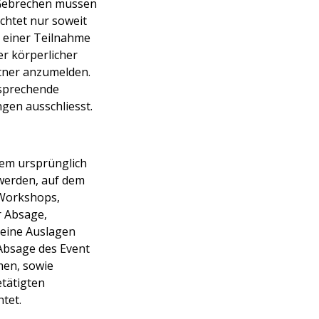
 Gebrechen müssen
ichtet nur soweit
n einer Teilnahme
er körperlicher
rtner anzumelden.
tsprechende
gen ausschliesst.
dem ursprünglich
werden, auf dem
 Workshops,
r Absage,
eine Auslagen
 Absage des Event
en, sowie
etätigten
htet.