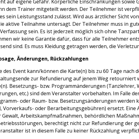
ht auf eigene Gefahr. Körperliche Einschränkungen sowie
n dem Trainer mitgeteilt werden. Der Teilnehmer ist verpfl
s sein Leistungsstand zulässt. Wird aus ärztlicher Sicht vo
die aktive Teilnahme untersagt. Der Teilnehmer muss in gut
Verfassung sein. Es ist jederzeit möglich sich ohne Tanzpa
hmen wir keine Garantie dafür, dass für alle Teilnehmer en
end sind. Es muss Kleidung getragen werden, die Verletzun
bsage, Änderungen, Rückzahlungen
ge des Event kann/können die Karte(n) bis zu 60 Tage nach 
altungsende zur Refundierung auf jenem Weg retourniert 
e(n). Besetzungs- bzw. Programmänderungen (Tanzlehrer,
ngen, etc.) sind dem Veranstalter vorbehalten. Im Falle de
ogramm- oder Raum- bzw. Besetzungsänderungen werden k
el, Vorverkaufs- oder Berarbeitungsgebühren) ersetzt. Eine
r Gewalt, Arbeitskampfmaßnahmen, behördlichen Maßnahm
etriebsstörungen, berechtigt nicht zur Refundierung der g
anstalter ist in diesem Falle zu keiner Rückzahlung verpflic