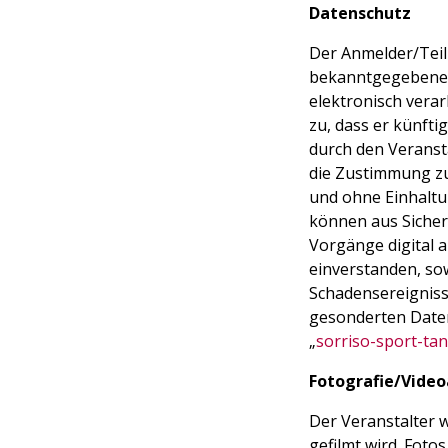
Datenschutz
Der Anmelder/Teiln
bekanntgegebenen
elektronisch verar
zu, dass er künft
durch den Veranst
die Zustimmung zu
und ohne Einhaltu
können aus Siche
Vorgänge digital a
einverstanden, so
Schadensereignisse
gesonderten Daten
„
sorriso-sport-tan
Fotografie/Vide
Der Veranstalter 
gefilmt wird. Foto