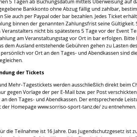
nnen 5 Tagen ab Buchungsdatum mittels Überweisung auf d
gegebene Bankkonto ohne Abzug fällig und zahlbar, besti
ie auch per Paypal oder bar bezahlen. Jedes Ticket erhält 
lung binnen der genannten Zahlungsfrist seine Gültigkeit. 
 Veranstalters nicht bis spätestens 5 Tage vor der Event 
ahlung am Veranstaltungstag vor Ort in bar erfolgen. Bitte 
s dem Ausland entstehende Gebühren gehen zu Lasten des
 persönlich vor Ort an den Tages- und Abendkassen sind die
begleichen.
ndung der Tickets
und Mehr-Tagestickets werden ausschließlich direkt beim Ch
r gegen Vorlage der per E-Mail bzw. per Post verschickte
 an den Tages- und Abendkassen. Der entsprechende Leis
ist der Homepage www.sorriso-sport-tanz.de/ zu entnehmen.
ür die Teilnahme ist 16 Jahre. Das Jugendschutzgesetz ist z