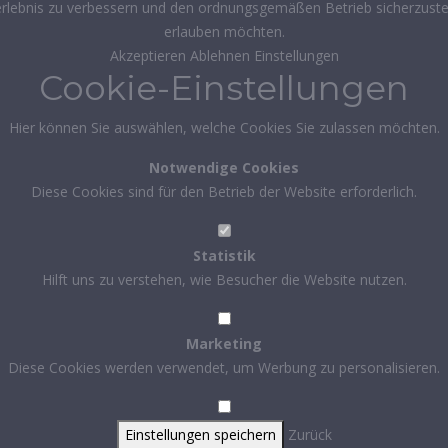
rlebnis zu verbessern und den ordnungsgemäßen Betrieb sicherzustel
erlauben möchten.
Akzeptieren
Ablehnen
Einstellungen
Cookie-Einstellungen
Hier können Sie auswählen, welche Cookies Sie zulassen möchten.
Notwendige Cookies
Diese Cookies sind für den Betrieb der Website erforderlich.
Statistik
Hilft uns zu verstehen, wie Besucher die Website nutzen.
Marketing
Diese Cookies werden verwendet, um Werbung zu personalisieren.
Einstellungen speichern
Zurück