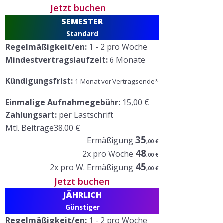
Jetzt buchen
SEMESTER
Standard
Regelmäßigkeit/en:
1 - 2 pro Woche
Mindestvertragslaufzeit:
6 Monate
Kündigungsfrist:
1 Monat vor Vertragsende*
Einmalige Aufnahmegebühr:
15,00 €
Zahlungsart:
per Lastschrift
Mtl. Beiträge
38
.00 €
35
Ermäßigung
,00 €
48
2x pro Woche
,00 €
45
2x pro W. Ermäßigung
,00 €
Jetzt buchen
JÄHRLICH
Günstiger
Regelmäßigkeit/en:
1 - 2 pro Woche