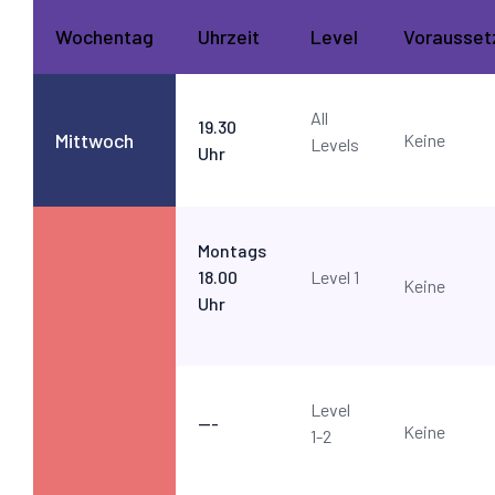
Wochentag
Uhrzeit
Level
Vorausset
All
19.30
Mittwoch
Keine
Levels
Uhr
Montags
18.00
Level 1
Keine
Uhr
Level
---
Keine
1-2