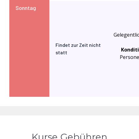
Sonntag
Gelegentli
Findet zur Zeit nicht
Kondit
statt
Personen
Kurse Gebühren