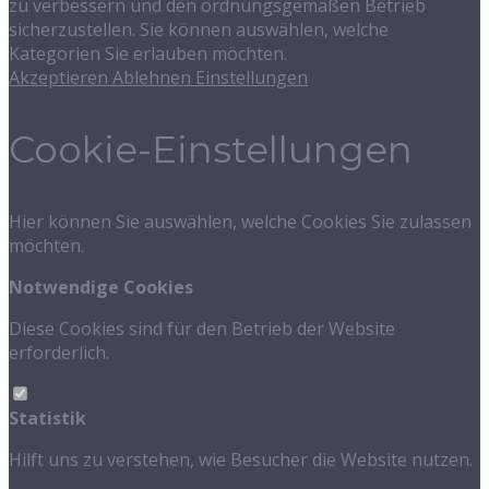
zu verbessern und den ordnungsgemäßen Betrieb
sicherzustellen. Sie können auswählen, welche
Kategorien Sie erlauben möchten.
Akzeptieren
Ablehnen
Einstellungen
Cookie-Einstellungen
Hier können Sie auswählen, welche Cookies Sie zulassen
möchten.
Notwendige Cookies
Diese Cookies sind für den Betrieb der Website
erforderlich.
Statistik
Hilft uns zu verstehen, wie Besucher die Website nutzen.