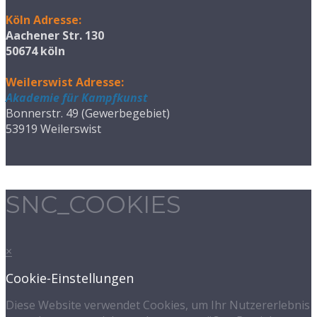
Köln Adresse:
Aachener Str. 130
50674 köln
Weilerswist Adresse:
Akademie für Kampfkunst
Bonnerstr. 49 (Gewerbegebiet)
53919 Weilerswist
SNC_COOKIES
×
Cookie-Einstellungen
Diese Website verwendet Cookies, um Ihr Nutzererlebnis