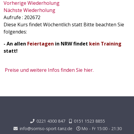
Vorherige Wiederholung
Nächste Wiederholung
Aufrufe
: 202672
Diese Kurs findet Wöchentlich statt Bitte beachten Sie
folgendes:
- An allen
Feiertagen
in NRW findet
kein Training
statt!
Preise und weitere Infos finden Sie hier.
0221 4300 847
0151 1523 8855
info@sorriso-sport-tanz.de
Mo - Fr 15:00 - 21:30