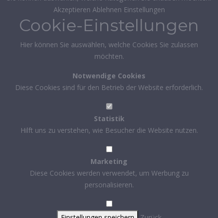
Akzeptieren
Ablehnen
Einstellungen
Cookie-Einstellungen
Hier können Sie auswählen, welche Cookies Sie zulassen
möchten.
Notwendige Cookies
Diese Cookies sind für den Betrieb der Website erforderlich.
Statistik
Hilft uns zu verstehen, wie Besucher die Website nutzen.
Marketing
Diese Cookies werden verwendet, um Werbung zu
personalisieren.
Einstellungen speichern
Zurück