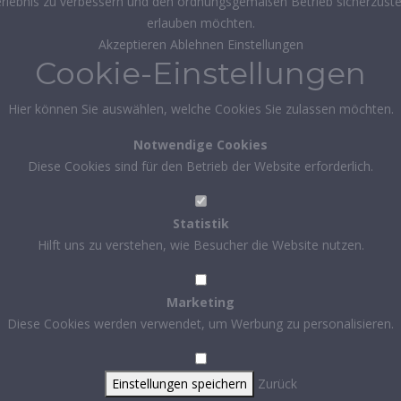
rlebnis zu verbessern und den ordnungsgemäßen Betrieb sicherzustel
erlauben möchten.
Akzeptieren
Ablehnen
Einstellungen
Cookie-Einstellungen
Hier können Sie auswählen, welche Cookies Sie zulassen möchten.
Notwendige Cookies
Diese Cookies sind für den Betrieb der Website erforderlich.
Statistik
Hilft uns zu verstehen, wie Besucher die Website nutzen.
Marketing
Diese Cookies werden verwendet, um Werbung zu personalisieren.
Einstellungen speichern
Zurück