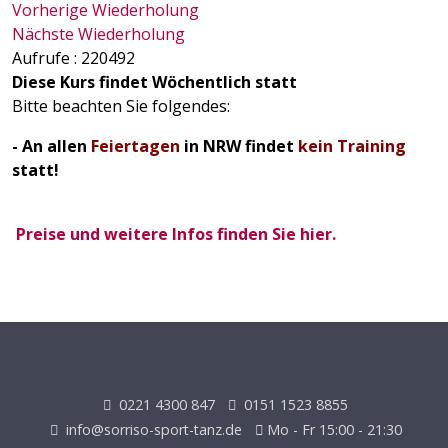
Vorherige Wiederholung
Nächste Wiederholung
Aufrufe
: 220492
Diese Kurs findet Wöchentlich statt
Bitte beachten Sie folgendes:
- An allen
Feiertagen
in NRW findet
kein Training
statt!
Preise und weitere Infos finden Sie hier.
0221 4300 847
0151 1523 8855
info@sorriso-sport-tanz.de
Mo - Fr 15:00 - 21:30