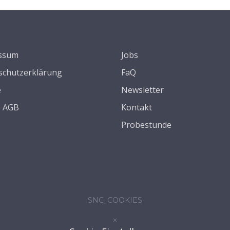
ssum
Jobs
schutzerklärung
FaQ
e
Newsletter
s AGB
Kontakt
Probestunde
SNC_COOKIES
×