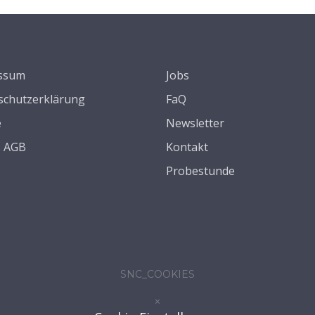
ssum
Jobs
schutzerklärung
FaQ
e
Newsletter
s AGB
Kontakt
Probestunde
SNC_COOKIES
×