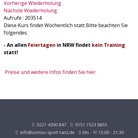
Vorherige Wiederholung
Nächste Wiederholung
Aufrufe
: 203514
Diese Kurs findet Wöchentlich statt Bitte beachten Sie
folgendes:
- An allen
Feiertagen
in NRW findet
kein Training
statt!
Preise und weitere Infos finden Sie hier.
0221 4300 847
0151 1523 8855
info@sorriso-sport-tanz.de
Mo - Fr 15:00 - 21:30