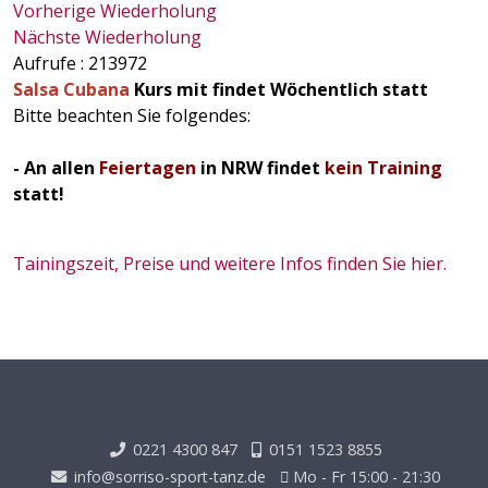
Vorherige Wiederholung
Nächste Wiederholung
Aufrufe
: 213972
Salsa Cubana
Kurs mit findet Wöchentlich statt
Bitte beachten Sie folgendes:
- An allen
Feiertagen
in NRW findet
kein Training
statt!
Tainingszeit, Preise und weitere Infos finden Sie hier.
0221 4300 847
0151 1523 8855
info@sorriso-sport-tanz.de
Mo - Fr 15:00 - 21:30