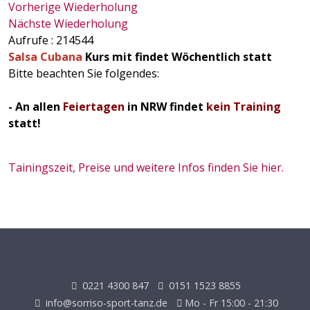
Vorherige Wiederholung
Nächste Wiederholung
Aufrufe
: 214544
Salsa Cubana
Kurs mit findet Wöchentlich statt
Bitte beachten Sie folgendes:
- An allen
Feiertagen
in NRW findet
kein Training
statt!
Tainingszeit, Preise und weitere Infos finden Sie hier.
0221 4300 847
0151 1523 8855
info@sorriso-sport-tanz.de
Mo - Fr 15:00 - 21:30