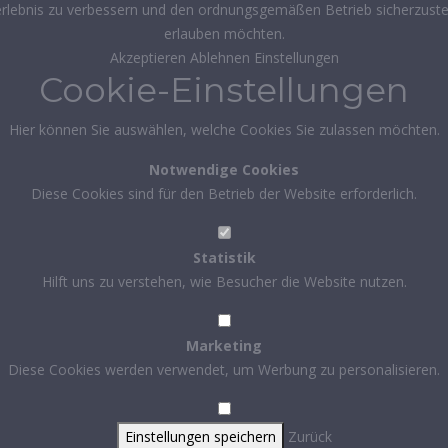
rlebnis zu verbessern und den ordnungsgemäßen Betrieb sicherzustel
erlauben möchten.
Akzeptieren
Ablehnen
Einstellungen
Cookie-Einstellungen
Hier können Sie auswählen, welche Cookies Sie zulassen möchten.
Notwendige Cookies
Diese Cookies sind für den Betrieb der Website erforderlich.
Statistik
Hilft uns zu verstehen, wie Besucher die Website nutzen.
Marketing
Diese Cookies werden verwendet, um Werbung zu personalisieren.
Einstellungen speichern
Zurück