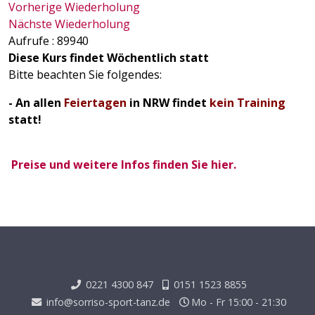
Vorherige Wiederholung
Nächste Wiederholung
Aufrufe
: 89940
Diese Kurs findet Wöchentlich statt
Bitte beachten Sie folgendes:
- An allen
Feiertagen
in NRW findet
kein Training
statt!
Preise und weitere Infos finden Sie hier.
0221 4300 847
0151 1523 8855
info@sorriso-sport-tanz.de
Mo - Fr 15:00 - 21:30