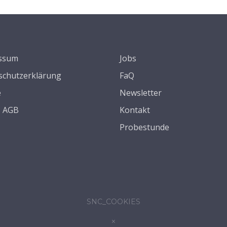
ssum
Jobs
schutzerklärung
FaQ
e
Newsletter
s AGB
Kontakt
Probestunde
SNC_COOKIES
×