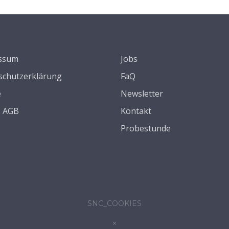
ssum
Jobs
schutzerklärung
FaQ
e
Newsletter
s AGB
Kontakt
Probestunde
SNC_COOKIES
×