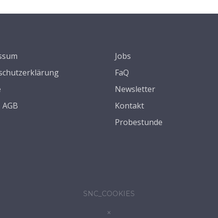
ssum
Jobs
schutzerklärung
FaQ
e
Newsletter
s AGB
Kontakt
Probestunde
SNC_COOKIES
×