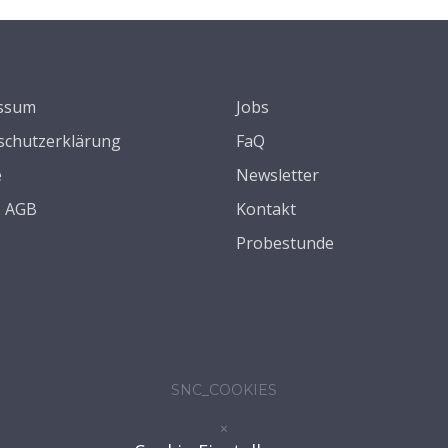
ssum
Jobs
schutzerklärung
FaQ
e
Newsletter
s AGB
Kontakt
Probestunde
SNC_COOKIES
×