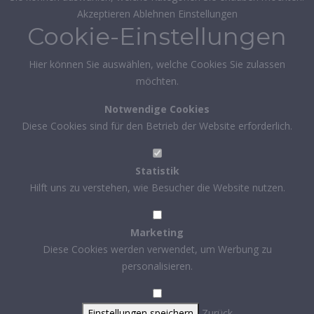
Akzeptieren
Ablehnen
Einstellungen
Cookie-Einstellungen
Hier können Sie auswählen, welche Cookies Sie zulassen
möchten.
Notwendige Cookies
Diese Cookies sind für den Betrieb der Website erforderlich.
Statistik
Hilft uns zu verstehen, wie Besucher die Website nutzen.
Marketing
Diese Cookies werden verwendet, um Werbung zu
personalisieren.
Einstellungen speichern
Zurück