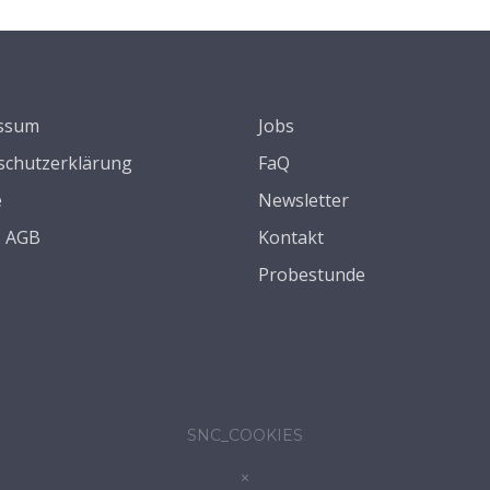
ssum
Jobs
schutzerklärung
FaQ
e
Newsletter
s AGB
Kontakt
Probestunde
SNC_COOKIES
×