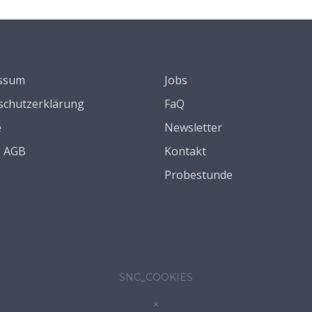
ssum
Jobs
schutzerklärung
FaQ
e
Newsletter
s AGB
Kontakt
Probestunde
SNC_COOKIES
×