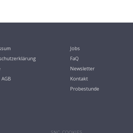
ssum
Jobs
schutzerklärung
FaQ
e
Newsletter
s AGB
Kontakt
Probestunde
SNC_COOKIES