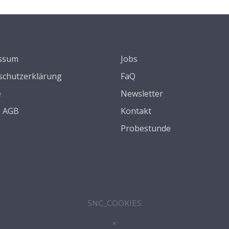
ssum
Jobs
schutzerklärung
FaQ
e
Newsletter
s AGB
Kontakt
Probestunde
SNC_COOKIES
×