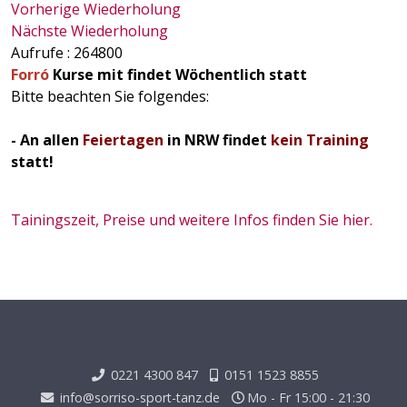
Vorherige Wiederholung
Nächste Wiederholung
Aufrufe
: 264800
Forró
Kurse mit findet Wöchentlich statt
Bitte beachten Sie folgendes:
- An allen
Feiertagen
in NRW findet
kein Training
statt!
Tainingszeit, Preise und weitere Infos finden Sie hier.
0221 4300 847
0151 1523 8855
info@sorriso-sport-tanz.de
Mo - Fr 15:00 - 21:30