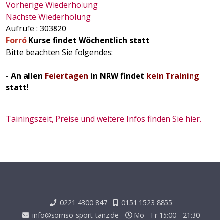
Vorherige Wiederholung
Nächste Wiederholung
Aufrufe
: 303820
Forró
Kurse findet Wöchentlich statt
Bitte beachten Sie folgendes:
- An allen
Feiertagen
in NRW findet
kein Training
statt!
Tainingszeit, Preise und weitere Infos finden Sie hier.
0221 4300 847
0151 1523 8855
info@sorriso-sport-tanz.de
Mo - Fr 15:00 - 21:30