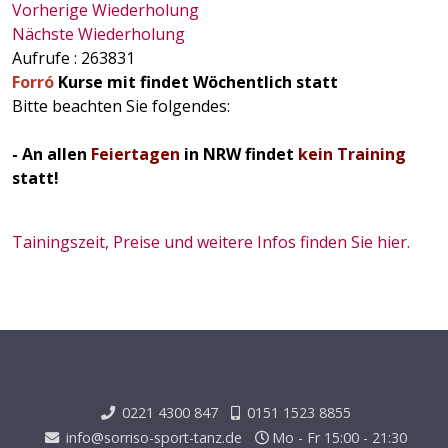
Vorherige Wiederholung
Nächste Wiederholung
Aufrufe
: 263831
Forró
Kurse mit findet Wöchentlich statt
Bitte beachten Sie folgendes:
- An allen
Feiertagen
in NRW findet
kein Training
statt!
Tainingszeit, Preise und weitere Infos finden Sie hier.
0221 4300 847
0151 1523 8855
info@sorriso-sport-tanz.de
Mo - Fr 15:00 - 21:30