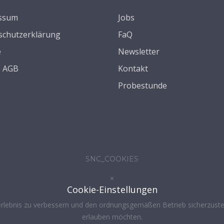
ssum
Jobs
schutzerklärung
FaQ
e
Newsletter
s AGB
Kontakt
Probestunde
SNC_COOKIES
×
Cookie-Einstellungen
rlebnis zu verbessern und den ordnungsgemäßen Betrieb sicherzustel
erlauben möchten.