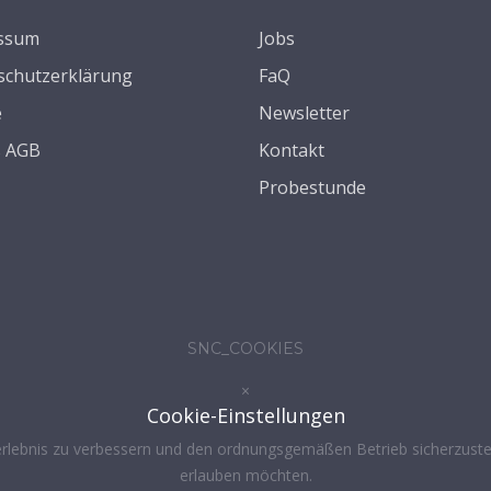
ssum
Jobs
schutzerklärung
FaQ
e
Newsletter
s AGB
Kontakt
Probestunde
SNC_COOKIES
×
Cookie-Einstellungen
rlebnis zu verbessern und den ordnungsgemäßen Betrieb sicherzustel
erlauben möchten.