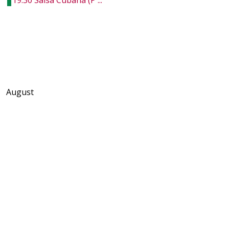
19:30 Salsa Cubana (P ...
August